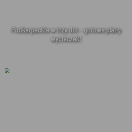
Podkarpackie w trzy dni – gotowe plany
wycieczek!