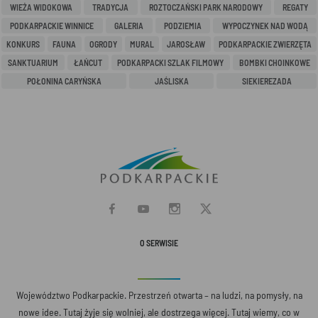
WIEŻA WIDOKOWA
TRADYCJA
ROZTOCZAŃSKI PARK NARODOWY
REGATY
PODKARPACKIE WINNICE
GALERIA
PODZIEMIA
WYPOCZYNEK NAD WODĄ
KONKURS
FAUNA
OGRODY
MURAL
JAROSŁAW
PODKARPACKIE ZWIERZĘTA
SANKTUARIUM
ŁAŃCUT
PODKARPACKI SZLAK FILMOWY
BOMBKI CHOINKOWE
POŁONINA CARYŃSKA
JAŚLISKA
SIEKIEREZADA
O SERWISIE
Województwo Podkarpackie. Przestrzeń otwarta – na ludzi, na pomysły, na
nowe idee. Tutaj żyje się wolniej, ale dostrzega więcej. Tutaj wiemy, co w