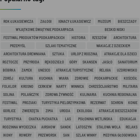
ROK ŁUKASIEWICZA
ZAŁOGI
IGNACY ŁUKASIEWICZ
MUZEUM
BIESZCZADY
WYJĄTKOWE ŚWIĄTYNIE PODKARPACIA
BESKID NISKI
FESTIWAL PRODUKTÓW PODKARPACKICH
HISTORIA
RZESZÓW
ARCHITEKTURA
PRZEMYŚL
SZLAKI TEMATYCZNE
WAKACJE Z DZIECKIEM
ARCHITEKTURA DREWNIANA
SZTUKA
URLOP Z RODZINĄ
ATRAKCJE DLA DZIECI
ROZTOCZE
PRZYRODA
RĘKODZIEŁO
GÓRY
SKANSEN
JASŁO
SANATORIUM
BÓBRKA
ZAMEK
UNESCO
ATRAKCJE TURYSTYCZNE
RELIGIA
UZDROWISKO
ZDRÓJ
KULTURA
KUCHNIA
WIARA
ZDROWIE
PODKARPACKIE
KOŚCIÓŁ
FOLKLOR
KROSNO
CERKIEW
NARTY
WINNICA
CHRZEŚCIJAŃSTWO
MILITARIA
SOLINA
POLAŃCZYK
ZDROWA ŻYWNOŚĆ
KULINARIA
KUCHNIA REGIONALNA
FESTIWAL
PROZIAKI
TURYSTYKA PIELGRZYMKOWA
REZERWAT
SCHRON
KONIE
GORLICE
ZWIERZĘTA
ZIMA
URODA
EKOLOGIA
ATRAKCJE BIESZCZADÓW
TURYSTYKA
CHATKA PUCHATKA
LAS
POŁONINA WETLIŃSKA
EDUKACJA
RODZINNA WYCIECZKA
AIRSHOW
SANOK
LATOSZYN
STALOWA WOLA
RELAKS
IKONY
ROWERY
PRZEWORSK
SAN
SZLAK WINNY
MEDYNIA GŁOGOWSKA