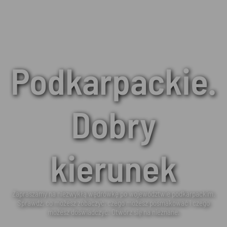
Podkarpackie.
Dobry
kierunek
Zapraszamy na niezwykłą wędrówkę po województwie podkarpackim.
Sprawdź, co możesz zobaczyć, czego możesz posmakować i czego
możesz doświadczyć. Otwórz się na nieznane.