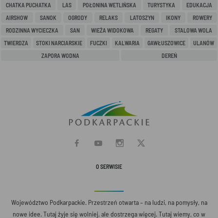
CHATKA PUCHATKA
LAS
POŁONINA WETLIŃSKA
TURYSTYKA
EDUKACJA
AIRSHOW
SANOK
OGRODY
RELAKS
LATOSZYN
IKONY
ROWERY
RODZINNA WYCIECZKA
SAN
WIEŻA WIDOKOWA
REGATY
STALOWA WOLA
TWIERDZA
STOKI NARCIARSKIE
FUCZKI
KALWARIA
GAWŁUSZOWICE
ULANÓW
ZAPORA WODNA
DEREŃ
O SERWISIE
Województwo Podkarpackie. Przestrzeń otwarta – na ludzi, na pomysły, na
nowe idee. Tutaj żyje się wolniej, ale dostrzega więcej. Tutaj wiemy, co w