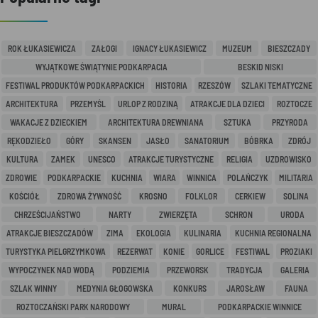
ROK ŁUKASIEWICZA
ZAŁOGI
IGNACY ŁUKASIEWICZ
MUZEUM
BIESZCZADY
WYJĄTKOWE ŚWIĄTYNIE PODKARPACIA
BESKID NISKI
FESTIWAL PRODUKTÓW PODKARPACKICH
HISTORIA
RZESZÓW
SZLAKI TEMATYCZNE
ARCHITEKTURA
PRZEMYŚL
URLOP Z RODZINĄ
ATRAKCJE DLA DZIECI
ROZTOCZE
WAKACJE Z DZIECKIEM
ARCHITEKTURA DREWNIANA
SZTUKA
PRZYRODA
RĘKODZIEŁO
GÓRY
SKANSEN
JASŁO
SANATORIUM
BÓBRKA
ZDRÓJ
KULTURA
ZAMEK
UNESCO
ATRAKCJE TURYSTYCZNE
RELIGIA
UZDROWISKO
ZDROWIE
PODKARPACKIE
KUCHNIA
WIARA
WINNICA
POLAŃCZYK
MILITARIA
KOŚCIÓŁ
ZDROWA ŻYWNOŚĆ
KROSNO
FOLKLOR
CERKIEW
SOLINA
CHRZEŚCIJAŃSTWO
NARTY
ZWIERZĘTA
SCHRON
URODA
ATRAKCJE BIESZCZADÓW
ZIMA
EKOLOGIA
KULINARIA
KUCHNIA REGIONALNA
TURYSTYKA PIELGRZYMKOWA
REZERWAT
KONIE
GORLICE
FESTIWAL
PROZIAKI
WYPOCZYNEK NAD WODĄ
PODZIEMIA
PRZEWORSK
TRADYCJA
GALERIA
SZLAK WINNY
MEDYNIA GŁOGOWSKA
KONKURS
JAROSŁAW
FAUNA
ROZTOCZAŃSKI PARK NARODOWY
MURAL
PODKARPACKIE WINNICE