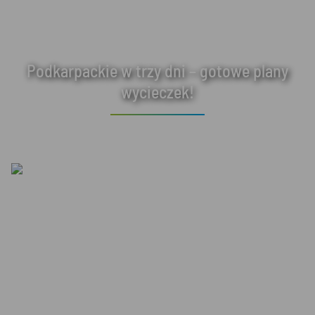
Podkarpackie w trzy dni – gotowe plany
wycieczek!