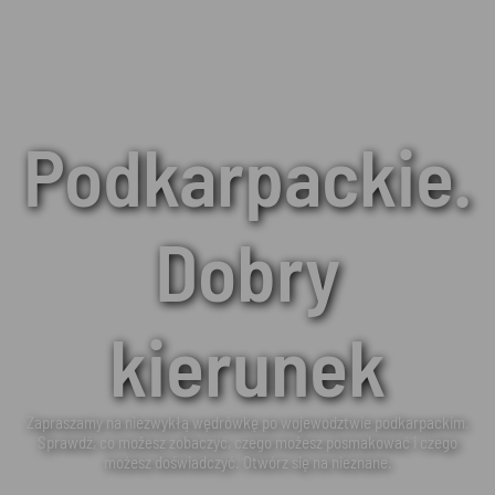
Podkarpackie.
Dobry
kierunek
Zapraszamy na niezwykłą wędrówkę po województwie podkarpackim.
Sprawdź, co możesz zobaczyć, czego możesz posmakować i czego
możesz doświadczyć. Otwórz się na nieznane.