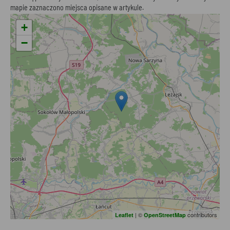
mapie zaznaczono miejsca opisane w artykule.
+
−
| ©
contributors
Leaflet
OpenStreetMap