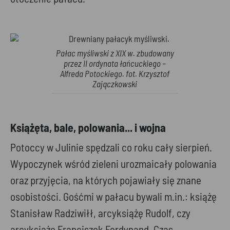
Pałac myśliwski z XIX w. zbudowany
przez II ordynata łańcuckiego –
Alfreda Potockiego. fot. Krzysztof
Zajączkowski
Książęta, bale, polowania... i wojna
Potoccy w Julinie spędzali co roku cały sierpień.
Wypoczynek wśród zieleni urozmaicały polowania
oraz przyjęcia, na których pojawiały się znane
osobistości. Gośćmi w pałacu bywali m.in.: książę
Stanisław Radziwiłł, arcyksiążę Rudolf, czy
arcyksiążę Franciszek Ferdynand. Czas