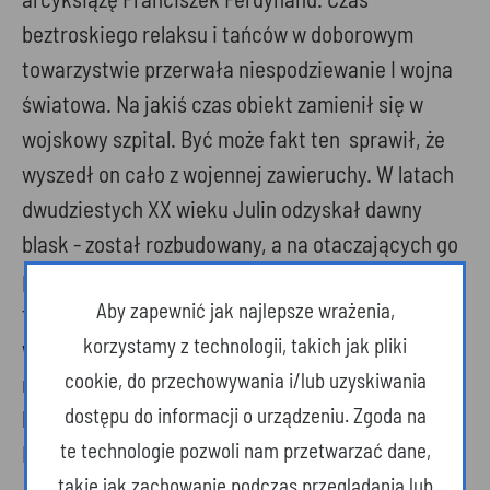
beztroskiego relaksu i tańców w doborowym
towarzystwie przerwała niespodziewanie I wojna
światowa. Na jakiś czas obiekt zamienił się w
wojskowy szpital. Być może fakt ten sprawił, że
wyszedł on cało z wojennej zawieruchy. W latach
dwudziestych XX wieku Julin odzyskał dawny
blask - został rozbudowany, a na otaczających go
polanach pojawiły się pola golfowe i korty
Aby zapewnić jak najlepsze wrażenia,
tenisowe. Do zespołu doprowadzona została sieć
korzystamy z technologii, takich jak pliki
wodociągowa oraz elektryczność. O randze
cookie, do przechowywania i/lub uzyskiwania
miejsca świadczyć może fakt, że gościł tu sam
dostępu do informacji o urządzeniu. Zgoda na
książę Kentu Jerzy przyjeżdżając z wizytą do
te technologie pozwoli nam przetwarzać dane,
Polski.
takie jak zachowanie podczas przeglądania lub