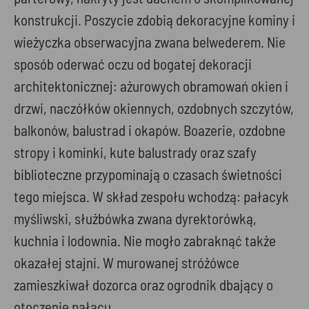
konstrukcji. Poszycie zdobią dekoracyjne kominy i
wieżyczka obserwacyjna zwana belwederem. Nie
sposób oderwać oczu od bogatej dekoracji
architektonicznej: ażurowych obramowań okien i
drzwi, naczółków okiennych, ozdobnych szczytów,
balkonów, balustrad i okapów. Boazerie, ozdobne
stropy i kominki, kute balustrady oraz szafy
biblioteczne przypominają o czasach świetności
tego miejsca. W skład zespołu wchodzą: pałacyk
myśliwski, służbówka zwana dyrektorówką,
kuchnia i lodownia. Nie mogło zabraknąć także
okazałej stajni. W murowanej stróżówce
zamieszkiwał dozorca oraz ogrodnik dbający o
otoczenie pałacu.