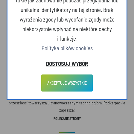
takie jak zachowanie podczas przeglądania lub
unikalne identyfikatory na tej stronie. Brak
wyrażenia zgody lub wycofanie zgody może
niekorzystnie wpłynąć na niektóre cechy
i funkcje.
Polityka plików cookies
O SERWISIE
DOSTOSUJ WYBÓR
Województwo Podkarpackie. Przestrzeń otwarta – na ludzi, na pomysły, na
AKCEPTUJE WSZYSTKIE
nowe idee. Tutaj żyje się wolniej, ale dostrzega więcej. Tutaj wiemy, co w
życiu jest naprawdę ważne. Tutaj urokliwe krajobrazy i pomniki barwnej
przeszłości towarzyszą ultranowoczesnym technologiom. Podkarpackie
zaprasza!
POLECANE STRONY