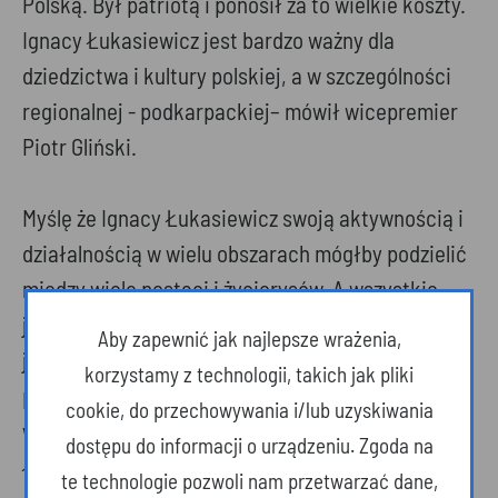
Polską. Był patriotą i ponosił za to wielkie koszty.
Ignacy Łukasiewicz jest bardzo ważny dla
dziedzictwa i kultury polskiej, a w szczególności
regionalnej - podkarpackiej– mówił wicepremier
Piotr Gliński.
Myślę że Ignacy Łukasiewicz swoją aktywnością i
działalnością w wielu obszarach mógłby podzielić
między wiele postaci i życiorysów. A wszystkie
jego dokonania przypisywane są jednej osobie,
Aby zapewnić jak najlepsze wrażenia,
jako wynalazcy, innowatora, twórcy, wielkiego
korzystamy z technologii, takich jak pliki
patrioty. Przygotowaliśmy w tym roku wiele
cookie, do przechowywania i/lub uzyskiwania
wydarzeń i uroczystości związanych z Ignacym
dostępu do informacji o urządzeniu. Zgoda na
Łukasiewiczem. Chcemy pokazać światu, ze
te technologie pozwoli nam przetwarzać dane,