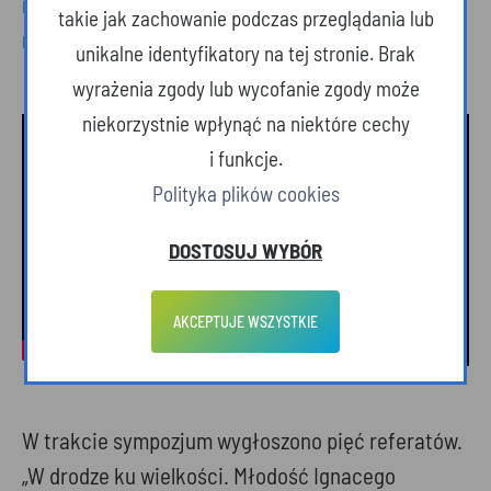
mamy takiego wynalazcę, takiego geniusza. –
takie jak zachowanie podczas przeglądania lub
mówił marszałek Władysław Ortyl.
unikalne identyfikatory na tej stronie. Brak
wyrażenia zgody lub wycofanie zgody może
niekorzystnie wpłynąć na niektóre cechy
i funkcje.
Polityka plików cookies
DOSTOSUJ WYBÓR
AKCEPTUJE WSZYSTKIE
W trakcie sympozjum wygłoszono pięć referatów.
„W drodze ku wielkości. Młodość Ignacego