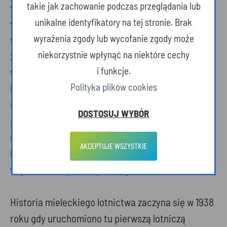
takie jak zachowanie podczas przeglądania lub
wszystkie dodatkowe atrakcje, zapewnią Państwu
unikalne identyfikatory na tej stronie. Brak
wrażenia jakich dotąd na mieleckim niebie nie
wyrażenia zgody lub wycofanie zgody może
widzieliśmy. Rozwój naszego regionu nieodłącznie
niekorzystnie wpłynąć na niektóre cechy
związany jest z lotnictwem. Jesteśmy jedynym
i funkcje.
województwem, które określiło jako jedyne w
Polityka plików cookies
kraju „Lotnictwo i Kosmonautykę” jako swoją
inteligentną specjalizację. Pokazy są jej świetną
DOSTOSUJ WYBÓR
promocją. Podkarpacie jest sprzyjającym
regionem dla lotnictwa i nowych inwestorów w tej
AKCEPTUJE WSZYSTKIE
branży - powiedział Władysław Ortyl, Marszałek
województwa podkarpackiego.
Historia mieleckiego lotnictwa zaczyna się w 1938
roku gdy uruchomiono tu pierwszą lotniczą