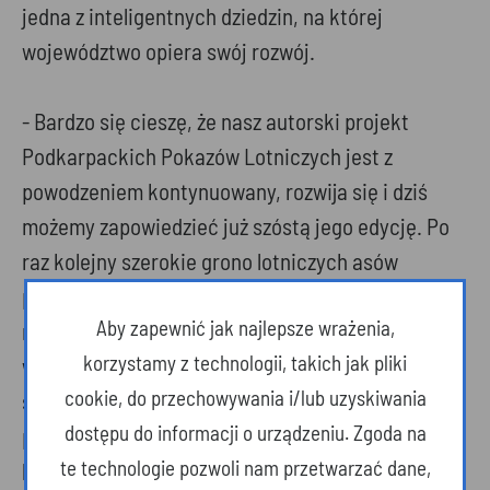
jedna z inteligentnych dziedzin, na której
województwo opiera swój rozwój.
- Bardzo się cieszę, że nasz autorski projekt
Podkarpackich Pokazów Lotniczych jest z
powodzeniem kontynuowany, rozwija się i dziś
możemy zapowiedzieć już szóstą jego edycję. Po
raz kolejny szerokie grono lotniczych asów
przestworzy zaprezentuje swoje umiejętności na
Aby zapewnić jak najlepsze wrażenia,
mieleckim lotnisku. Tegoroczne pokazy będą
korzystamy z technologii, takich jak pliki
wyjątkowe, bo przypadają w czasie gdy
cookie, do przechowywania i/lub uzyskiwania
świętujemy 105-lecie niepodległości, 105-lecie
dostępu do informacji o urządzeniu. Zgoda na
polskiego lotnictwa i 85-lecie przemysłu
te technologie pozwoli nam przetwarzać dane,
lotniczego na Podkarpaciu. Dlatego program, jak