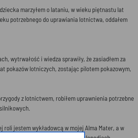
 dziecka marzyłem o lataniu, w wieku piętnastu lat
wieku potrzebnego do uprawiania lotnictwa, oddałem
ach, wytrwałość i wiedza sprawiły, że zasiadłem za
iat pokazów lotniczych, zostając pilotem pokazowym,
 przygody z lotnictwem, robiłem uprawnienia potrzebne
silnikowych.
nej roli jestem wykładowcą w mojej Alma Mater, a w
, których nie znajdzie się w encyklopediach,