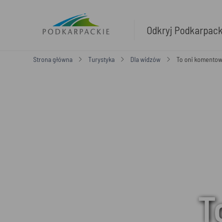
Odkryj Podkarpac
Strona główna
Turystyka
Dla widzów
To oni komentow
T