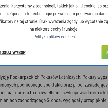
enia, korzystamy z technologii, takich jak pliki cookie, do 
ę, zawsze staram się uwypuklić rolę człowieka, czy to 
zeniu. Zgoda na te technologie pozwoli nam przetwarzać dane
ę się, uaktualniam dane, czytam i staram się jak najwi
yfikatory na tej stronie. Brak wyrażenia zgody lub wycofanie 
 sprawdzić jakąś konkretną liczbę.
na niektóre cechy i funkcje.
Polityka plików cookies
zemysłu lotniczego, do Mielca. Miejsca, które ma lotnic
TOSUJ WYBÓR
A
owstawała nasza Iskra, która przypięła mi skrzydła i t
cję Podkarpackich Pokazów Lotniczych. Pokazy wypad
nionych podniebnego spektaklu oraz piloci zasiadający
emnością robiłem to co uwielbiam, czyli opowiadałem o 
romieniach zachodzącego Słońca, wyglądały przepięknie,