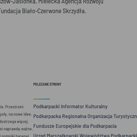
POLECANE STRONY
Podkarpacki Informator Kulturalny
e. Przestrzeń
mysły, na nowe idee.
Podkarpacka Regionalna Organizacja Turystyczn
 dostrzega więcej.
Fundusze Europejskie dla Podkarpacia
est naprawdę ważne.
Urząd Marszałkowski Województwa Podkarpack
 i pomniki barwnej