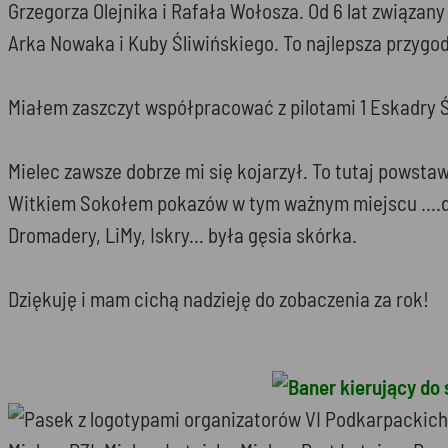
Grzegorza Olejnika i Rafała Wołosza. Od 6 lat związa
Arka Nowaka i Kuby Śliwińskiego. To najlepsza przygod
Miałem zaszczyt współpracować z pilotami 1 Eskadry 
Mielec zawsze dobrze mi się kojarzył. To tutaj powst
Witkiem Sokołem pokazów w tym ważnym miejscu ....d
Dromadery, LiMy, Iskry... była gęsia skórka.
Dziękuję i mam cichą nadzieję do zobaczenia za rok!