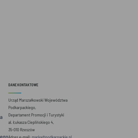
DANE KONTAKTOWE
Urząd Marszałkowski Województwa
Podkarpackiego,
Departament Promocji i Turystyki
a
al. Łukasza Cieplińskiego 4,
35-010 Rzeszów
iego
Adres e-mail:
marka@podkarpackie.pl