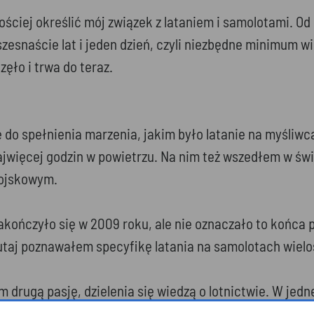
ościej określić mój związek z lataniem i samolotami. Od
zesnaście lat i jeden dzień, czyli niezbędne minimum 
ęło i trwa do teraz.
 do spełnienia marzenia, jakim było latanie na myśliwc
ajwięcej godzin w powietrzu. Na nim też wszedłem w św
wojskowym.
zakończyło się w 2009 roku, ale nie oznaczało to końca
tutaj poznawałem specyfikę latania na samolotach wielo
m drugą pasję, dzielenia się wiedzą o lotnictwie. W jed
azów o lataniu. Przybliżam lotnictwo, mówię o rzeczach