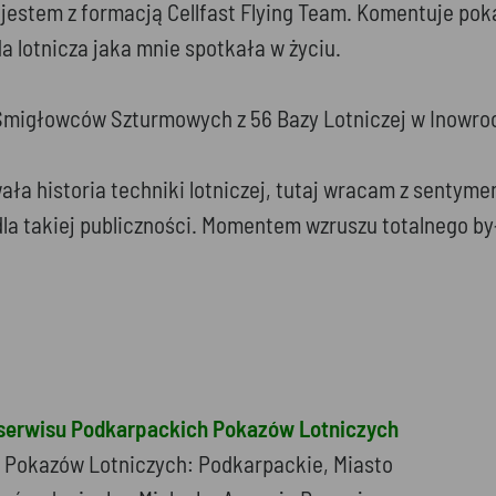
ny jestem z formacją Cellfast Flying Team. Komentuje p
a lotnicza jaka mnie spotkała w życiu.
Śmigłowców Szturmowych z 56 Bazy Lotniczej w Inowrocł
awała historia techniki lotniczej, tutaj wracam z sent
la takiej publiczności. Momentem wzruszu totalnego b