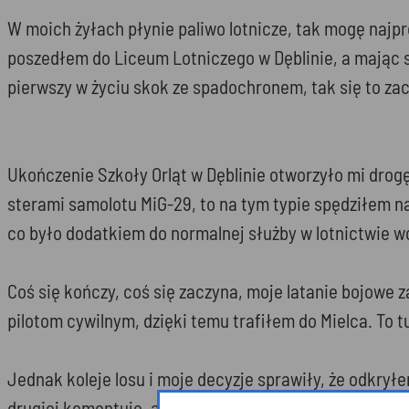
W moich żyłach płynie paliwo lotnicze, tak mogę najpr
poszedłem do Liceum Lotniczego w Dęblinie, a mając s
pierwszy w życiu skok ze spadochronem, tak się to zacz
Ukończenie Szkoły Orląt w Dęblinie otworzyło mi drogę
sterami samolotu MiG-29, to na tym typie spędziłem n
co było dodatkiem do normalnej służby w lotnictwie 
Coś się kończy, coś się zaczyna, moje latanie bojowe 
pilotom cywilnym, dzięki temu trafiłem do Mielca. To 
Jednak koleje losu i moje decyzje sprawiły, że odkryłe
drugiej komentuję, a w zasadzie opowiadam widzom pok