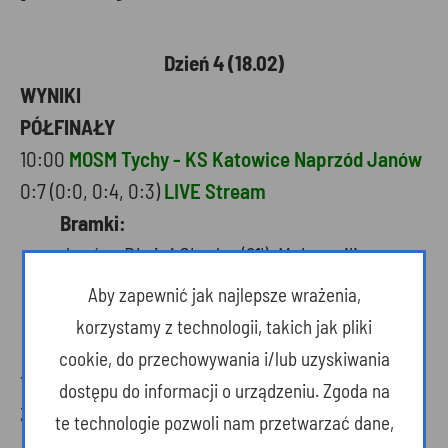
Dzień 4 (18.02)
WYNIKI
PÓŁFINAŁY
10:00
MOSM Tychy - KS Katowice Naprzód Janów
0:7 (0:0, 0:4, 0:3)
LIVE Stream
Bramki:
Janów: Błażej Chodor (21'), Maksymilian
Dawid (35'), Jakub Hofman (35'), Oskar
Aby zapewnić jak najlepsze wrażenia,
Laszkiewicz (40'), Jonasz Hofman (51'), Yan
korzystamy z technologii, takich jak pliki
Soroka (57'), Bartosz Barabach (59')
cookie, do przechowywania i/lub uzyskiwania
14:15
JKH GKS Jastrzębie - UKH Unia Oświęcim
dostępu do informacji o urządzeniu. Zgoda na
3:4 (0:1, 1:0, 2:3)
LIVE Stream
te technologie pozwoli nam przetwarzać dane,
Bramki: