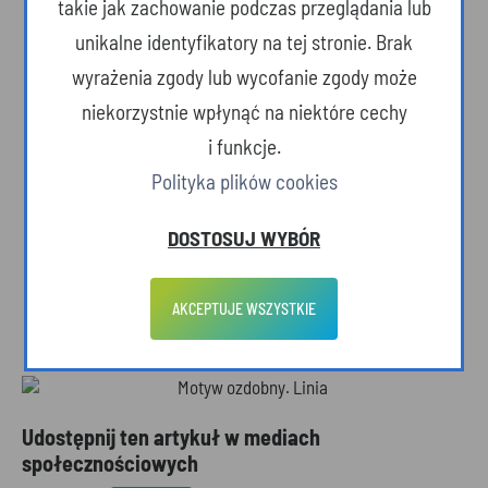
takie jak zachowanie podczas przeglądania lub
Jastrzębie: Karol Tymcio (37'), Michał Leszko
unikalne identyfikatory na tej stronie. Brak
(46'), Mikołaj Osiadły (47')
wyrażenia zgody lub wycofanie zgody może
Oświecim: Illia Baida (3'), Kajetan Domalewski
niekorzystnie wpłynąć na niektóre cechy
(45'), Danylo Baida (55'), Roman Shoferovskyj
i funkcje.
(58')
Polityka plików cookies
DOSTOSUJ WYBÓR
Aktualności
|
Dyscypliny
|
O Olimpiadzie
|
Odkryj Podkarpackie zimą
AKCEPTUJE WSZYSTKIE
Udostępnij ten artykuł w mediach
społecznościowych