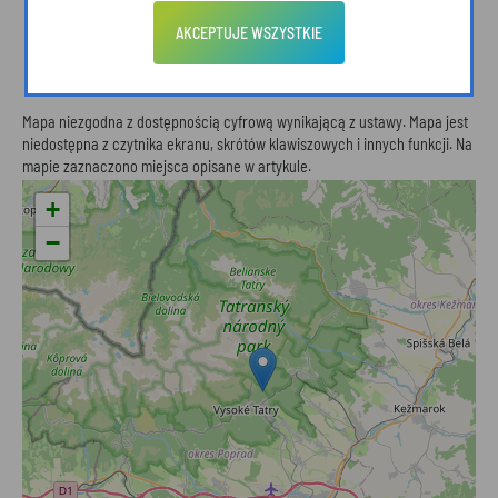
790 658, z.czoch[małpka]pphuzz.pl
AKCEPTUJE WSZYSTKIE
Mapa niezgodna z dostępnością cyfrową wynikającą z ustawy. Mapa jest
niedostępna z czytnika ekranu, skrótów klawiszowych i innych funkcji. Na
mapie zaznaczono miejsca opisane w artykule.
+
−