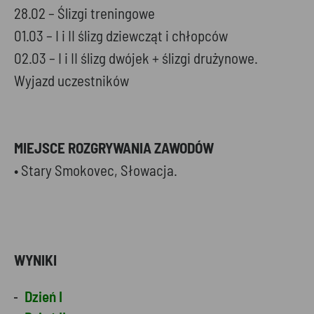
28.02 – Ślizgi treningowe
01.03 – I i II ślizg dziewcząt i chłopców
02.03 – I i II ślizg dwójek + ślizgi drużynowe.
Wyjazd uczestników
MIEJSCE ROZGRYWANIA ZAWODÓW
• Stary Smokovec, Słowacja.
WYNIKI
Dzień I