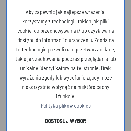
PLIKI DO POBRANIA
Aby zapewnić jak najlepsze wrażenia,
•
Zgłoszenie reprezentacji i lista meldunkowa
korzystamy z technologii, takich jak pliki
(plik xlsx, 83KB)
cookie, do przechowywania i/lub uzyskiwania
•
Oświadczenie RODO (plik DOCX, 26KB)
dostępu do informacji o urządzeniu. Zgoda na
te technologie pozwoli nam przetwarzać dane,
takie jak zachowanie podczas przeglądania lub
unikalne identyfikatory na tej stronie. Brak
wyrażenia zgody lub wycofanie zgody może
KONTAKTY
niekorzystnie wpłynąć na niektóre cechy
i funkcje.
Koordynator sportu:
Polityka plików cookies
Sędzia Główny:
Zofia Pocztarek
– tel. 691 354
733, zojap[małpka]op.pl
DOSTOSUJ WYBÓR
Delegat Techniczny:
Zbigniew Czoch
– tel. 604