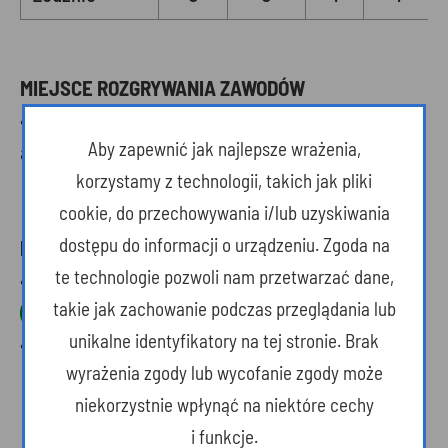
MIEJSCE ROZGRYWANIA ZAWODÓW
•
Hala sportowa MOSiR Łańcut
,
Aby zapewnić jak najlepsze wrażenia,
adres:
ul. Armii Krajowej 57, Łańcut
korzystamy z technologii, takich jak pliki
cookie, do przechowywania i/lub uzyskiwania
dostępu do informacji o urządzeniu. Zgoda na
PLIKI DO POBRANIA
te technologie pozwoli nam przetwarzać dane,
•
Zgłoszenie reprezentacji i lista meldunkowa
takie jak zachowanie podczas przeglądania lub
(plik xlsx, 83KB)
unikalne identyfikatory na tej stronie. Brak
•
Oświadczenie RODO (plik DOCX, 26KB)
wyrażenia zgody lub wycofanie zgody może
niekorzystnie wpłynąć na niektóre cechy
i funkcje.