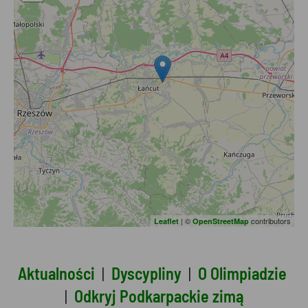
| ©
contributors
Leaflet
OpenStreetMap
Aktualności
|
Dyscypliny
|
O Olimpiadzie
|
Odkryj Podkarpackie zimą