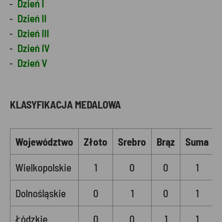
Dzień I
Dzień II
Dzień III
Dzień IV
Dzień V
KLASYFIKACJA MEDALOWA
Województwo
Złoto
Srebro
Brąz
Suma
Wielkopolskie
1
0
0
1
Dolnośląskie
0
1
0
1
Łódzkie
0
0
1
1