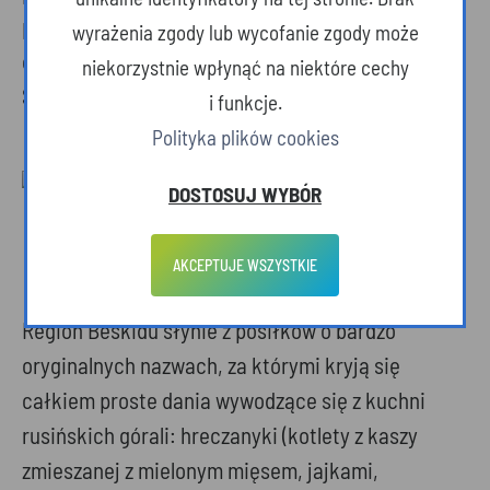
pokrzywy. Chętnie jadano groch, kapustę, rzepę,
wyrażenia zgody lub wycofanie zgody może
cebulę, buraki, marchew, pietruszkę, bob i fasolę.
niekorzystnie wpłynąć na niektóre cechy
Suszono też na zimę grzyby i owoce.
i funkcje.
Polityka plików cookies
DOSTOSUJ WYBÓR
Fuczki. Fot. Tadeusz Poźniak
AKCEPTUJE WSZYSTKIE
Region Beskidu słynie z posiłków o bardzo
oryginalnych nazwach, za którymi kryją się
całkiem proste dania wywodzące się z kuchni
rusińskich górali: hreczanyki (kotlety z kaszy
zmieszanej z mielonym mięsem, jajkami,