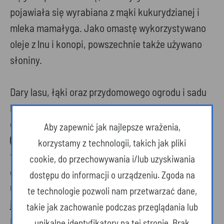
pojawiała się wyrabiana z mąki kukurydzianej i
mleka mamałyga. Jako omastę wykorzystywano
oleje z lnu i konopi, powszechnie także używano
słoniny.
Dary lasu, łąki oraz przydomowego ogrodu i sadu
były ważnym elementem codziennego menu. W
okresie zimowym królowała kiszona kapusta
Aby zapewnić jak najlepsze wrażenia,
(duszona z kminkiem, gotowana z grochem lub
korzystamy z technologii, takich jak pliki
fasolą) i ogórki kiszone, a na kwasie kapuścianym
cookie, do przechowywania i/lub uzyskiwania
gotowano zupy, np. zacierkę zwaną kwasówką.
dostępu do informacji o urządzeniu. Zgoda na
Często warzono barszcz i żur owsiany (kysełycia)
te technologie pozwoli nam przetwarzać dane,
jedzony z ziemniakami. Przygotowywano również
takie jak zachowanie podczas przeglądania lub
polewki z wykorzystaniem lebiody, szczawiu, ale i
unikalne identyfikatory na tej stronie. Brak