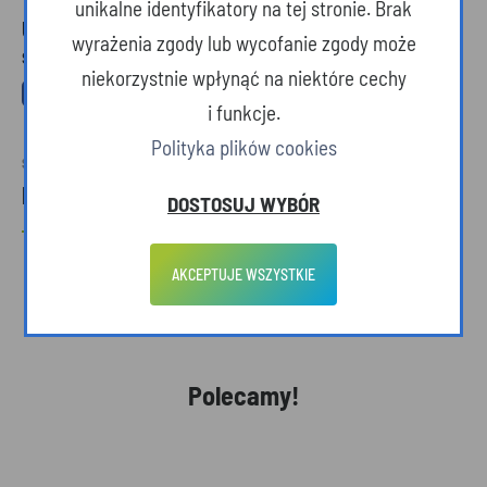
unikalne identyfikatory na tej stronie. Brak
Udostępnij ten artykuł w mediach
wyrażenia zgody lub wycofanie zgody może
społecznościowych
niekorzystnie wpłynąć na niektóre cechy
i funkcje.
Polityka plików cookies
SPRAWDŹ RÓWNIEŻ
Powiązane tagi
DOSTOSUJ WYBÓR
RZESZÓW
FESTIWAL PRODUKTÓW PODKARPACKICH
HARLEY
MOTORYZACJA
AKCEPTUJE WSZYSTKIE
Polecamy!