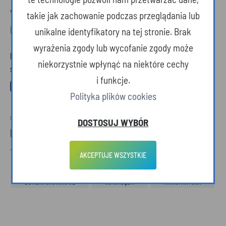
Więcej o tym miejscu przeczytacie w
artykule o
takie jak zachowanie podczas przeglądania lub
Muzeum Bombki Choinkowej w Nowej Bębie
.
unikalne identyfikatory na tej stronie. Brak
wyrażenia zgody lub wycofanie zgody może
Udostępnij ten artykuł w mediach
niekorzystnie wpłynąć na niektóre cechy
społecznościowych
i funkcje.
Polityka plików cookies
SPRAWDŹ RÓWNIEŻ
DOSTOSUJ WYBÓR
Powiązane tagi
AKCEPTUJE WSZYSTKIE
MUZEUM
RĘKODZIEŁO
FESTIWAL PRODUKTÓW PODKARPACKICH
BOMBKI CHOINKOWE
NOWA DĘBA
MANUFAKTURA