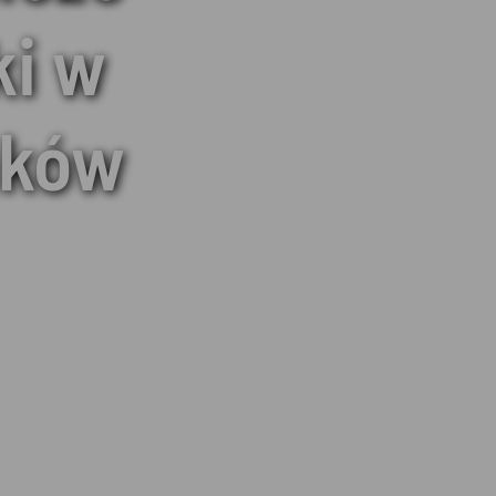
ki w
mków