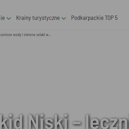
kie
Krainy turystyczne
Podkarpackie TOP 5
ecznicze wody i zielone szlaki w...
id Niski – lecz