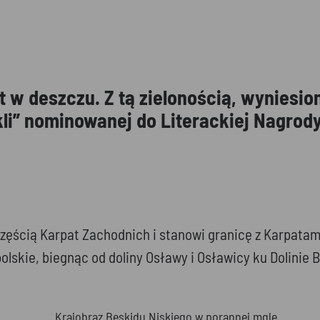
 w deszczu. Z tą zielonością, wyniesio
kli” nominowanej do Literackiej Nagrod
zęścią Karpat Zachodnich i stanowi granicę z Karpatam
skie, biegnąc od doliny Osławy i Osławicy ku Dolinie B