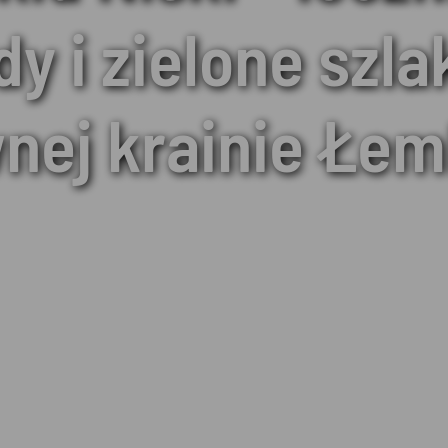
y i zielone szla
nej krainie Łe