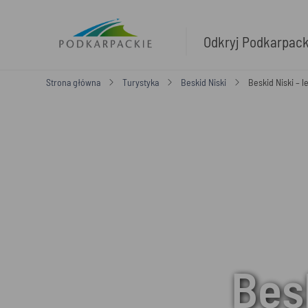
Odkryj Podkarpac
Strona główna
Turystyka
Beskid Niski
Beskid Niski – l
Besk