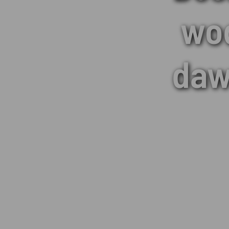
wod
daw