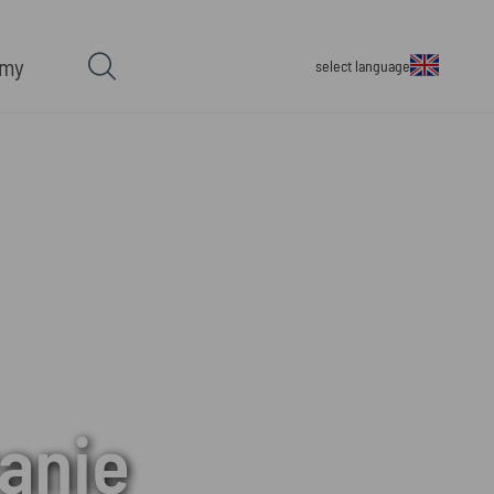
rmy
select language
anie