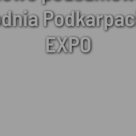
dnia Podkarpac
EXPO