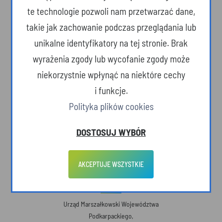
przeszłości towarzyszą ultranowoczesnym technologiom. Podkarpackie
te technologie pozwoli nam przetwarzać dane,
zaprasza!
takie jak zachowanie podczas przeglądania lub
POLECANE STRONY
unikalne identyfikatory na tej stronie. Brak
wyrażenia zgody lub wycofanie zgody może
Podkarpacki Informator Kulturalny
niekorzystnie wpłynąć na niektóre cechy
Podkarpacka Regionalna Organizacja Turystyczna
i funkcje.
Fundusze Europejskie dla Podkarpacia
Polityka plików cookies
Urząd Marszałkowski Województwa Podkarpackiego
Port Lotniczy Rzeszów Jasionka
DOSTOSUJ WYBÓR
Deklaracja dostępności
Polityka prywatności
AKCEPTUJE WSZYSTKIE
Polityka cookies
DANE KONTAKTOWE
Urząd Marszałkowski Województwa
Podkarpackiego,