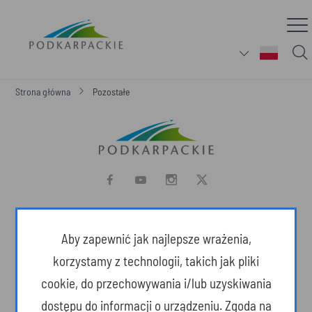
Strona główna
Pozostałe
O SERWISIE
Aby zapewnić jak najlepsze wrażenia,
korzystamy z technologii, takich jak pliki
Województwo Podkarpackie. Przestrzeń otwarta – na ludzi, na pomysły, na
nowe idee. Tutaj żyje się wolniej, ale dostrzega więcej. Tutaj wiemy, co w
cookie, do przechowywania i/lub uzyskiwania
życiu jest naprawdę ważne. Tutaj urokliwe krajobrazy i pomniki barwnej
dostępu do informacji o urządzeniu. Zgoda na