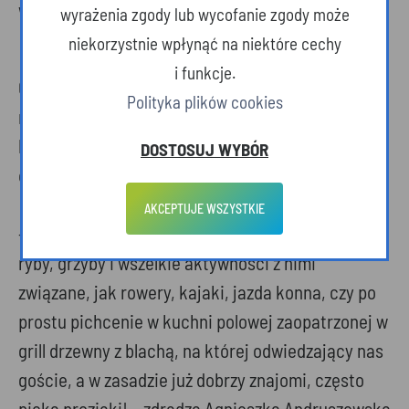
w takich przybytkach.
wyrażenia zgody lub wycofanie zgody może
niekorzystnie wpłynąć na niektóre cechy
i funkcje.
Glamping pozwala zatopić się w naturze bez
Polityka plików cookies
rezygnacji z cywilizacyjnych wygód. Stojące na
brzegu stawów jurty i namioty są na tyle oddalone
DOSTOSUJ WYBÓR
od siebie, aby zachować intymność.
AKCEPTUJE WSZYSTKIE
- Do dyspozycji turystów pozostają stawy, lasy,
ryby, grzyby i wszelkie aktywności z nimi
związane, jak rowery, kajaki, jazda konna, czy po
prostu pichcenie w kuchni polowej zaopatrzonej w
grill drzewny z blachą, na której odwiedzający nas
goście, a w zasadzie już dobrzy znajomi, często
pieką proziaki! – zdradza Agnieszka Andruszewska