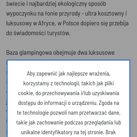
świecie i najbardziej ekologiczny sposób
wypoczynku na łonie przyrody - ultra kosztowny i
luksusowy w Afryce, w Polsce dopiero się przebija
do świadomości turystów.
Baza glampingowa obejmuje dwa luksusowe
namioty: Sienkiewicz i Hemingway. Wystrój
nawiązuje zarówno do akcentów afrykańskich, jak
Aby zapewnić jak najlepsze wrażenia,
i roztoczańskich. Bezsprzeczną atrakcją są
korzystamy z technologii, takich jak pliki
całoroczne, ogrzewane klimatycznymi kominkami
cookie, do przechowywania i/lub uzyskiwania
jurty. W wystroju jak i nazewnictwie nawiązują do
dostępu do informacji o urządzeniu. Zgoda na
wielkich zdobywców i podróżników: Czyngis-
te technologie pozwoli nam przetwarzać dane,
Chana i Marco Polo, którzy na szlaku swych
takie jak zachowanie podczas przeglądania lub
podbojów i podróży niejedną chłodną noc spędzili
unikalne identyfikatory na tej stronie. Brak