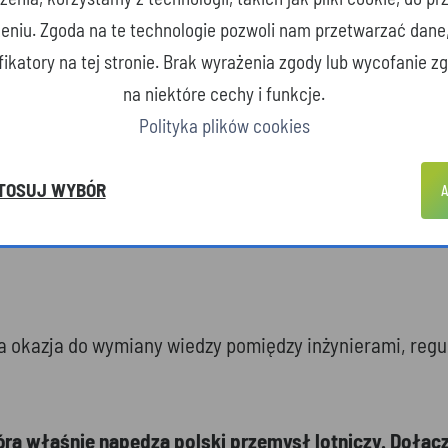
zeniu. Zgoda na te technologie pozwoli nam przetwarzać dane
i innowacje. W regionie funkcjonują firmy wytwarzające 
yfikatory na tej stronie. Brak wyrażenia zgody lub wycofanie 
na niektóre cechy i funkcje.
Polityka plików cookies
ok masową produkcję dronów rozpoznawczych, bojowy
czo-uderzeniowych (np. HAASTA) oraz własnych stacji 
TOSUJ WYBÓR
A
erujący autonomiczne stacje dokujące zdolne do operacji
o-naukowe regionu, w którym powstają prototypy, sym
 okazja do wymiany wiedzy pomiędzy inżynierami, reg
tóra właśnie napędza polski przemysł lotniczy. Dołącz