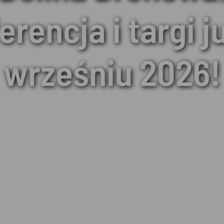
erencja i targi j
wrześniu 2026!