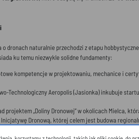
i
o dronach naturalnie przechodzi z etapu hobbystyczne
siada ku temu niezwykle solidne fundamenty:
towe kompetencje w projektowaniu, mechanice i certyf
o-Technologiczny Aeropolis (Jasionka) inkubuje start
ad projektem „Doliny Dronowej” w okolicach Mielca, kt
 Inicjatywę Dronową, której celem jest budowa regiona
enia, korzystamy z technologii, takich jak pliki cookie, do 