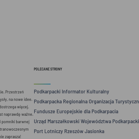
POLECANE STRONY
Podkarpacki Informator Kulturalny
e. Przestrzeń
mysły, na nowe idee.
Podkarpacka Regionalna Organizacja Turystyczn
 dostrzega więcej.
Fundusze Europejskie dla Podkarpacia
est naprawdę ważne.
Urząd Marszałkowski Województwa Podkarpack
 i pomniki barwnej
ultranowoczesnym
Port Lotniczy Rzeszów Jasionka
ie zaprasza!