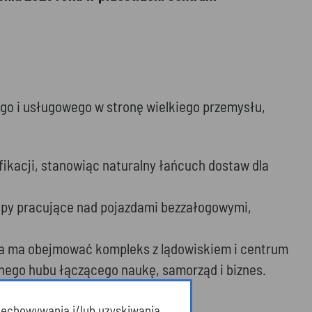
go i usługowego w stronę wielkiego przemysłu,
ikacji, stanowiąc naturalny łańcuch dostaw dla
upy pracujące nad pojazdami bezzałogowymi,
óra ma obejmować kompleks z lądowiskiem i centrum
lnego hubu łączącego naukę, samorząd i biznes.
przechowywania i/lub uzyskiwania