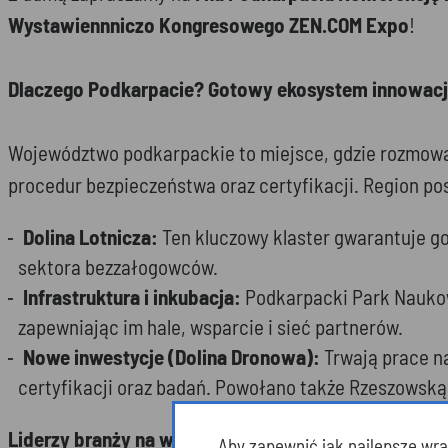
Wystawiennniczo Kongresowego ZEN.COM Expo
!
Dlaczego Podkarpacie? Gotowy ekosystem innowacj
Województwo podkarpackie to miejsce, gdzie rozmowa 
procedur bezpieczeństwa oraz certyfikacji. Region po
Dolina Lotnicza:
Ten kluczowy klaster gwarantuje go
sektora bezzałogowców.
Infrastruktura i inkubacja:
Podkarpacki Park Naukow
zapewniając im hale, wsparcie i sieć partnerów.
Nowe inwestycje (Dolina Dronowa):
Trwają prace n
certyfikacji oraz badań. Powołano także Rzeszowską
Liderzy branży na wyciągnięcie ręki
Aby zapewnić jak najlepsze wraż