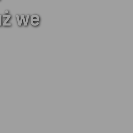
uż we